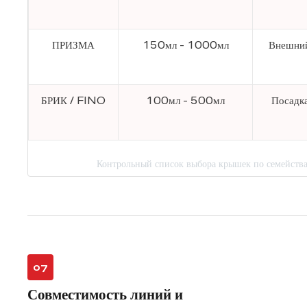
ПРИЗМА
150мл - 1000мл
Внешний
БРИК / FINO
100мл - 500мл
Посадка
Контрольный список выбора крышек по семейств
07
Совместимость линий и