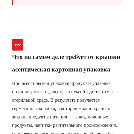
Как
конструкция
Clip-
On
обеспечивает
асептическую
02
целостность
Что на самом деле требует от крышки
7
Совместимость
асептическая картонная упаковка
форматов
картонных
При асептической упаковке продукт и упаковка
коробок
стерилизуются отдельно, а затем объединяются в
8
стерильной среде. В результате получается
Совместимость
герметичная коробка, в которой можно хранить
линий
жидкие продукты питания — соки, молочные
и
продукты, напитки растительного происхождения,
автоматизированное