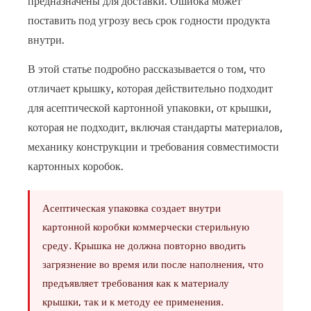
предназначены для доставки. Ошибка может
4
поставить под угрозу весь срок годности продукта
Шесть
внутри.
основных
В этой статье подробно рассказывается о том, что
характеристик,
отличает крышку, которая действительно подходит
определяющих
для асептической картонной упаковки, от крышки,
подходящий
асептический
которая не подходит, включая стандарты материалов,
колпачок
механику конструкции и требования совместимости
5
картонных коробок.
Стандарты
материалов
Асептическая упаковка создает внутри
и
картонной коробки коммерчески стерильную
соответствие
среду. Крышка не должна повторно вводить
нормативным
загрязнение во время или после наполнения, что
требованиям
предъявляет требования как к материалу
6
крышки, так и к методу ее применения.