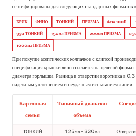
сертифицированы для следующих стандартных форматов к
БРИК
ФИНО
ТОНКИЙ
ПРИЗМА
база 100Б
330 ТОНКИЙ
150мл ПРИЗМА
200мл ПРИЗМА
25
1000мл ПРИЗМА
При покупке асептических колпачков с клипсой производ
спецификация крышки явно ссылается на целевой формат к
диаметра горлышка.
Разница в отверстии воротника в 0,3
надежным уплотнением и неудачным испытанием линии.
Картонная
Типичный диапазон
Специ
семья
объема
ТОНКИЙ
125мл - 330мл
Отверсти