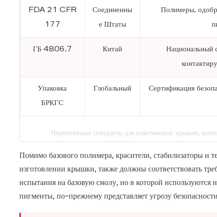
FDA 21 CFR
Соединенны
Полимеры, одобре
177
е Штаты
п
ГБ 4806,7
Китай
Национальный с
контактир
Упаковка
Глобальный
Сертификация безопа
БРКГС
Нормативные стандарты для пластиковых крышек, кон
Помимо базового полимера,
красители, стабилизаторы и 
изготовлении крышки, также должны соответствовать тре
испытания на базовую смолу, но в которой используются
пигменты, по-прежнему представляет угрозу безопасност