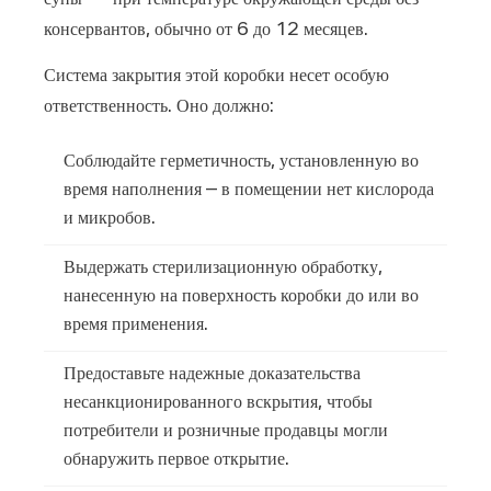
супы — при температуре окружающей среды без
применение
консервантов, обычно от 6 до 12 месяцев.
9
Система закрытия этой коробки несет особую
Стандарты
ответственность. Оно должно:
контроля
качества,
Соблюдайте герметичность, установленную во
которые
время наполнения – в помещении нет кислорода
должны
и микробов.
ожидать
покупатели
Выдержать стерилизационную обработку,
10
нанесенную на поверхность коробки до или во
Часто
время применения.
задаваемые
вопросы
Предоставьте надежные доказательства
несанкционированного вскрытия, чтобы
потребители и розничные продавцы могли
обнаружить первое открытие.