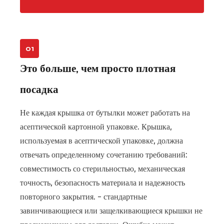
Это
больше,
чем
просто
01
плотная
Это больше, чем просто плотная
посадка
посадка
3
Что
Не каждая крышка от бутылки может работать на
на
самом
асептической картонной упаковке. Крышка,
деле
используемая в асептической упаковке, должна
требует
отвечать определенному сочетанию требований:
от
совместимость со стерильностью, механическая
крышки
точность, безопасность материала и надежность
асептическая
повторного закрытия.
- стандартные
картонная
завинчивающиеся или защелкивающиеся крышки не
упаковка