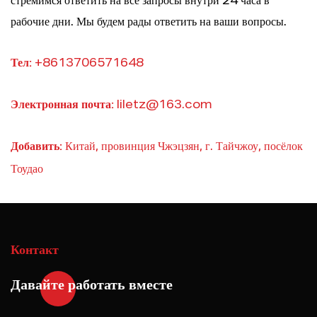
стремимся ответить на все запросы внутри 24 часа в
рабочие дни. Мы будем рады ответить на ваши вопросы.
Тел:
+8613706571648
Электронная почта:
liletz@163.com
Добавить:
Китай, провинция Чжэцзян, г. Тайчжоу, посёлок
Тоудао
Контакт
Давайте работать вместе